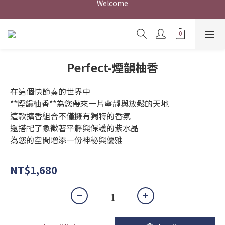
// 訂單消費金額滿$1600元即享免運 //
// 訂單消費金額滿$1600元即享免運 //
Welcome
// 訂單消費金額滿$1600元即享免運 //
Perfect-煙韻柚香
在這個快節奏的世界中
**煙韻柚香**為您帶來一片寧靜與放鬆的天地
這款擴香組合不僅擁有獨特的香氛
還搭配了象徵著平靜與保護的紫水晶
為您的空間增添一份神秘與優雅
NT$1,680