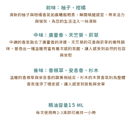
前味：柚子、柑橘
清新的柚子與柑橘香氣如晨曦般輕柔，瞬間喚醒感官，帶來活力
與愉悅，為您的生活注入一絲清新
中味：廣藿香、天竺葵、菸草
中調的香氣融合了廣藿香的深邃、天竺葵的花香與菸草的獨特韻
味，營造出一種溫暖而富有層次感的氛圍，讓人感受到自然的包容
與安慰
後味：香根草、安息香、杉木
溫暖的香根草與安息香的甜美相結合，杉木的木質香氣則為整體
香氛增添了穩定感，讓人感受到放鬆與安寧
15
精油容量
ML
每次使用時2-3滴即可維持一小時