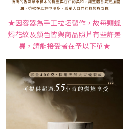
後調的香氣帶來橡木的穩重與杏仁的柔和，讓整體香氛更加圓
潤，彷彿在森林中漫步，感受大自然的撫慰與安撫
★因容器為手工拉坯製作，故每顆蠟
燭花紋及顏色皆與商品照片有些許差
異，請能接受者在予以下單★