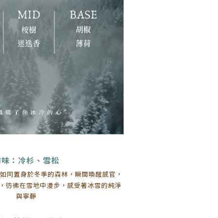
前味：冷杉、雪松
如同置身於冬季的森林，瞬間喚醒感官，
，彷彿在雪地中漫步，感受著冰雪的純淨
與寧靜