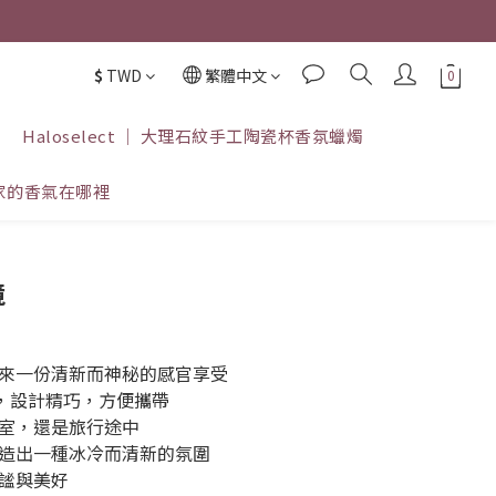
$
TWD
繁體中文
Haloselect ｜ 大理石紋手工陶瓷杯香氛蠟燭
家的香氣在哪裡
立即購買
境
來一份清新而神秘的感官享受
燭，設計精巧，方便攜帶
室，還是旅行途中
造出一種冰冷而清新的氛圍
謐與美好