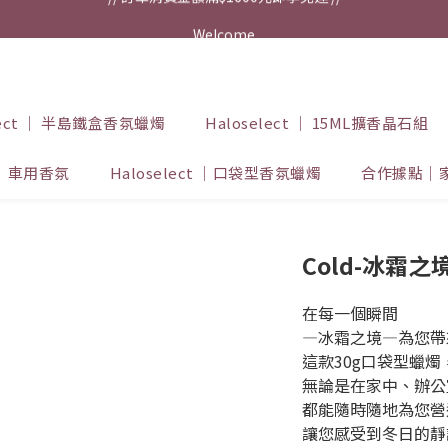
// 訂單消費金額滿$1600元即享免運 //
Welcome
// 訂單消費金額滿$1600元即享免運 //
elect ｜ 半島鐵盒香氛蠟燭
Haloselect ｜ 15ML擴香晶石組
t ｜ 車用香氛
Haloselect ｜口袋型香氛蠟燭
合作據點｜
Cold-冰霜之
在每一個瞬間
—冰霜之境—為您帶
這款30g口袋型蠟
無論是在家中、辦公
都能隨時隨地為您營
讓您感受到冬日的靜