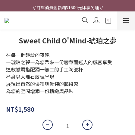
// 訂單消費金額滿$1600元即享免運 //
// 訂單消費金額滿$1600元即享免運 //
Welcome
// 訂單消費金額滿$1600元即享免運 //
Sweet Child O'Mind-琥珀之夢
在每一個靜謐的夜晚
—琥珀之夢—為您帶來一份奢華而迷人的感官享受
這款蠟燭搭配獨一無二的手工陶瓷杯
杯身以大理石紋理呈現
展現出自然的優雅與獨特的藝術感
為您的空間增添一份精緻與品味
NT$1,580