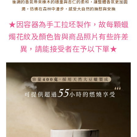
後調的香氣帶來橡木的穩重與杏仁的柔和，讓整體香氛更加圓
潤，彷彿在森林中漫步，感受大自然的撫慰與安撫
★因容器為手工拉坯製作，故每顆蠟
燭花紋及顏色皆與商品照片有些許差
異，請能接受者在予以下單★